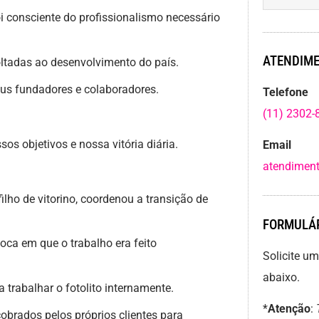
i consciente do profissionalismo necessário
ATENDIME
oltadas ao desenvolvimento do país.
seus fundadores e colaboradores.
Telefone
(11) 2302-
os objetivos e nossa vitória diária.
Email
atendiment
filho de vitorino, coordenou a transição de
FORMULÁR
ca em que o trabalho era feito
Solicite u
abaixo.
trabalhar o fotolito internamente.
*
Atenção
:
brados pelos próprios clientes para