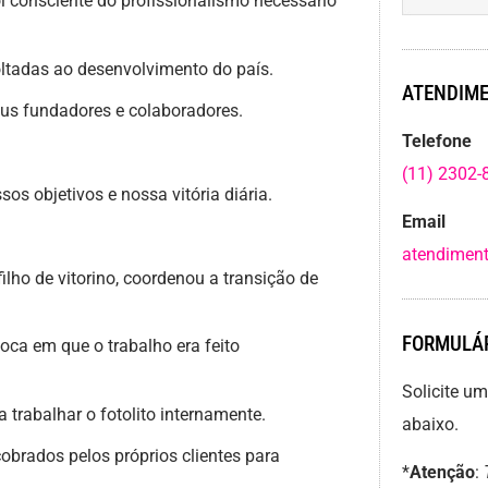
i consciente do profissionalismo necessário
oltadas ao desenvolvimento do país.
ATENDIME
seus fundadores e colaboradores.
Telefone
(11) 2302-
os objetivos e nossa vitória diária.
Email
atendiment
filho de vitorino, coordenou a transição de
FORMULÁR
ca em que o trabalho era feito
Solicite u
trabalhar o fotolito internamente.
abaixo.
brados pelos próprios clientes para
*
Atenção
: