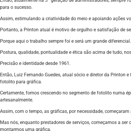
Então, atualmente na 3ª geração de administradores, sempre fo
para o sucesso.
Assim, estimulando a criatividade do meio e apoiando ações v
Portanto, a Printon atual é motivo de orgulho e satisfação de 
Porque aqui o trabalho sempre foi e será um grande diferencial.
Postura, qualidade, pontualidade e ética são acima de tudo, noss
Precisão e identidade desde 1961.
Então, Luiz Fernando Guedes, atual sócio e diretor da Printon e 
fotolito para gráfica.
Certamente, fomos crescendo no segmento de fotolito numa épo
artesanalmente.
Assim, com o tempo, as gráficas, por necessidade, começaram a 
Mas nós, enquanto prestadores de serviços, começamos a ser co
montarmos uma gráfica.