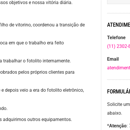
os objetivos e nossa vitória diária.
ATENDIME
filho de vitorino, coordenou a transição de
Telefone
ca em que o trabalho era feito
(11) 2302-
Email
trabalhar o fotolito internamente.
atendiment
brados pelos próprios clientes para
depois veio a era do fotolito eletrônico,
FORMULÁR
Solicite u
ndo.
abaixo.
adquirimos outros equipamentos.
*
Atenção
: