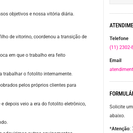
os objetivos e nossa vitória diária.
ATENDIME
filho de vitorino, coordenou a transição de
Telefone
(11) 2302-
ca em que o trabalho era feito
Email
atendiment
trabalhar o fotolito internamente.
brados pelos próprios clientes para
FORMULÁR
depois veio a era do fotolito eletrônico,
Solicite u
abaixo.
ndo.
*
Atenção
: