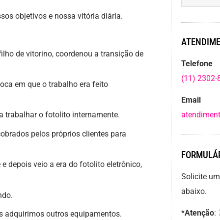
os objetivos e nossa vitória diária.
ATENDIME
filho de vitorino, coordenou a transição de
Telefone
(11) 2302-
ca em que o trabalho era feito
Email
trabalhar o fotolito internamente.
atendiment
brados pelos próprios clientes para
FORMULÁR
depois veio a era do fotolito eletrônico,
Solicite u
abaixo.
ndo.
*
Atenção
:
adquirimos outros equipamentos.