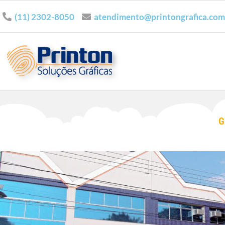
(11) 2302-8050
atendimento@printongrafica.com
G