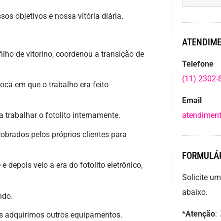
os objetivos e nossa vitória diária.
ATENDIME
filho de vitorino, coordenou a transição de
Telefone
(11) 2302-
ca em que o trabalho era feito
Email
trabalhar o fotolito internamente.
atendiment
brados pelos próprios clientes para
FORMULÁR
depois veio a era do fotolito eletrônico,
Solicite u
abaixo.
ndo.
*
Atenção
:
adquirimos outros equipamentos.