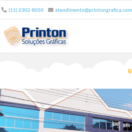
(11) 2302-8050
atendimento@printongrafica.com
G