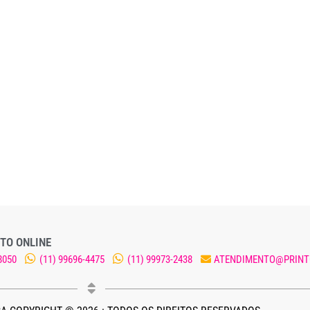
TO ONLINE
8050
(11) 99696-4475
(11) 99973-2438
ATENDIMENTO@PRINT