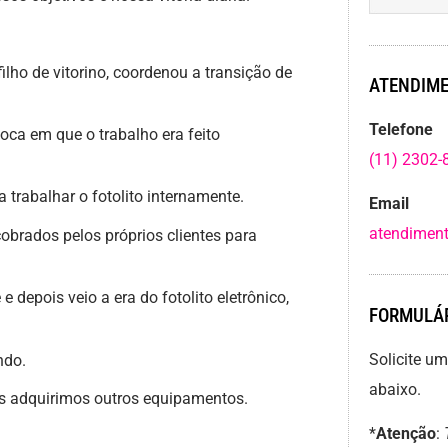
filho de vitorino, coordenou a transição de
ATENDIME
Telefone
ca em que o trabalho era feito
(11) 2302-
trabalhar o fotolito internamente.
Email
atendiment
brados pelos próprios clientes para
depois veio a era do fotolito eletrônico,
FORMULÁR
Solicite u
ndo.
abaixo.
adquirimos outros equipamentos.
*
Atenção
: