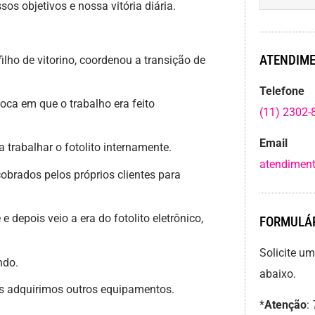
os objetivos e nossa vitória diária.
ATENDIME
filho de vitorino, coordenou a transição de
Telefone
ca em que o trabalho era feito
(11) 2302-
Email
trabalhar o fotolito internamente.
atendiment
brados pelos próprios clientes para
depois veio a era do fotolito eletrônico,
FORMULÁR
Solicite u
ndo.
abaixo.
adquirimos outros equipamentos.
*
Atenção
: