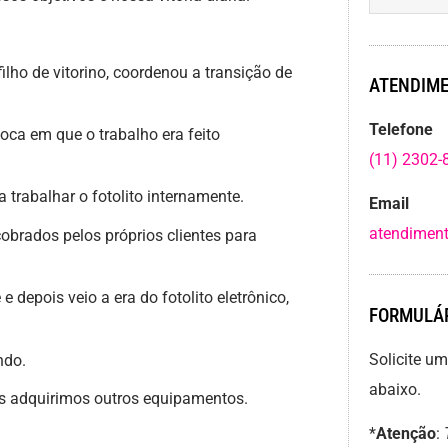
filho de vitorino, coordenou a transição de
ATENDIME
Telefone
ca em que o trabalho era feito
(11) 2302-
trabalhar o fotolito internamente.
Email
atendiment
brados pelos próprios clientes para
depois veio a era do fotolito eletrônico,
FORMULÁR
Solicite u
ndo.
abaixo.
adquirimos outros equipamentos.
*
Atenção
: