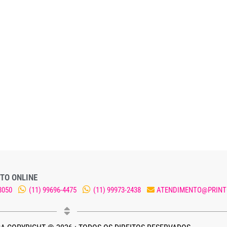
TO ONLINE
8050
(11) 99696-4475
(11) 99973-2438
ATENDIMENTO@PRINT