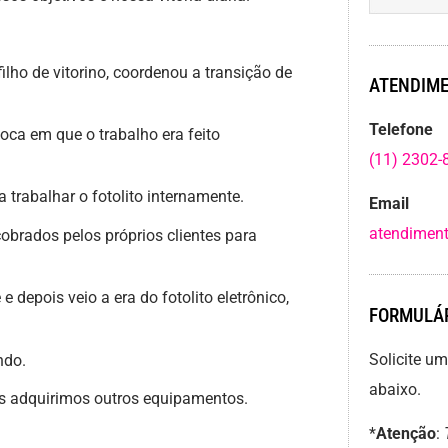
filho de vitorino, coordenou a transição de
ATENDIME
Telefone
ca em que o trabalho era feito
(11) 2302-
trabalhar o fotolito internamente.
Email
atendiment
brados pelos próprios clientes para
depois veio a era do fotolito eletrônico,
FORMULÁR
Solicite u
ndo.
abaixo.
adquirimos outros equipamentos.
*
Atenção
: