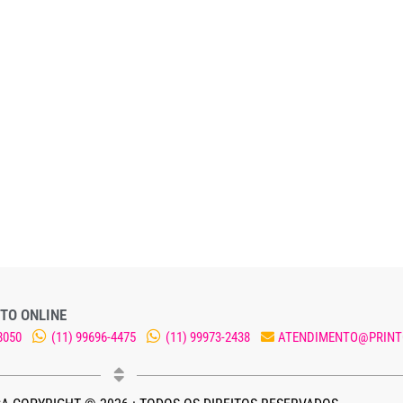
TO ONLINE
8050
(11) 99696-4475
(11) 99973-2438
ATENDIMENTO@PRINT