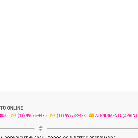
TO ONLINE
8050
(11) 99696-4475
(11) 99973-2438
ATENDIMENTO@PRINT