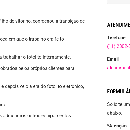
filho de vitorino, coordenou a transição de
ATENDIME
Telefone
ca em que o trabalho era feito
(11) 2302-
trabalhar o fotolito internamente.
Email
atendiment
brados pelos próprios clientes para
depois veio a era do fotolito eletrônico,
FORMULÁR
Solicite u
ndo.
abaixo.
adquirimos outros equipamentos.
*
Atenção
: