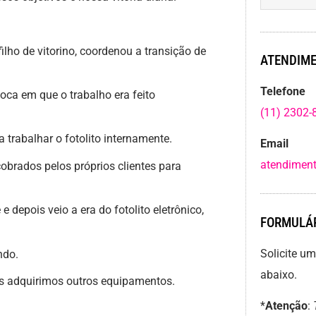
filho de vitorino, coordenou a transição de
ATENDIME
Telefone
ca em que o trabalho era feito
(11) 2302-
trabalhar o fotolito internamente.
Email
atendiment
brados pelos próprios clientes para
depois veio a era do fotolito eletrônico,
FORMULÁR
Solicite u
ndo.
abaixo.
adquirimos outros equipamentos.
*
Atenção
: